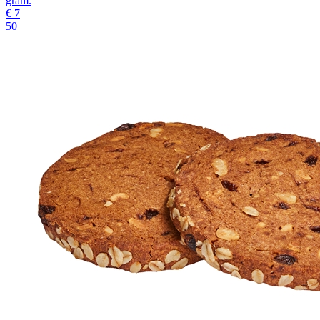
gram.
€
7
50