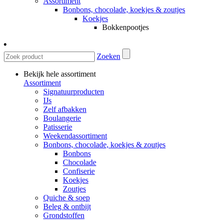
Assortiment
Bonbons, chocolade, koekjes & zoutjes
Koekjes
Bokkenpootjes
Zoeken
Bekijk hele assortiment
Assortiment
Signatuurproducten
IJs
Zelf afbakken
Boulangerie
Patisserie
Weekendassortiment
Bonbons, chocolade, koekjes & zoutjes
Bonbons
Chocolade
Confiserie
Koekjes
Zoutjes
Quiche & soep
Beleg & ontbijt
Grondstoffen