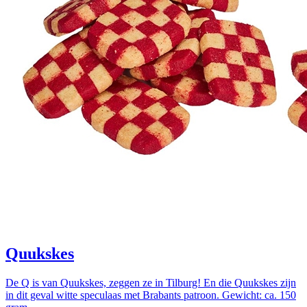
Quukskes
De Q is van Quukskes, zeggen ze in Tilburg! En die Quukskes zijn
in dit geval witte speculaas met Brabants patroon. Gewicht: ca. 150