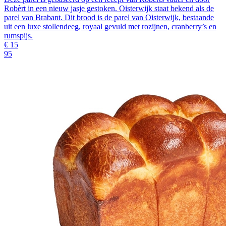
Robèrt in een nieuw jasje gestoken. Oisterwijk staat bekend als de
parel van Brabant. Dit brood is de parel van Oisterwijk, bestaande
uit een luxe stollendeeg, royaal gevuld met rozijnen, cranberry’s en
rumspijs.
€
15
95