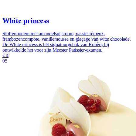
White princess
Sloffenbodem met amandelspijsroom, passiecrémeux,
frambozencompote, vanillemousse en glaçage van witte chocolade.
De White princess is hét signatuurgebak van Robèrt; hij
ontwikkelde het voor zijn Meester Patissier-examen.
€
4
95