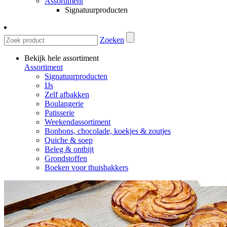
Assortiment
Signatuurproducten
Zoeken
Bekijk hele assortiment
Assortiment
Signatuurproducten
IJs
Zelf afbakken
Boulangerie
Patisserie
Weekendassortiment
Bonbons, chocolade, koekjes & zoutjes
Quiche & soep
Beleg & ontbijt
Grondstoffen
Boeken voor thuisbakkers