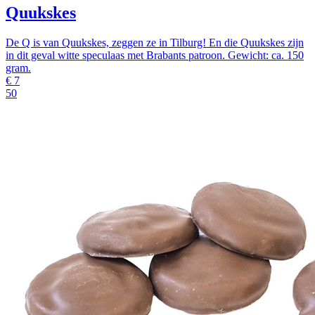
Quukskes
De Q is van Quukskes, zeggen ze in Tilburg! En die Quukskes zijn
in dit geval witte speculaas met Brabants patroon. Gewicht: ca. 150
gram.
€
7
50