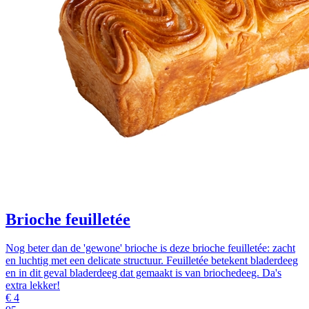
Brioche feuilletée
Nog beter dan de 'gewone' brioche is deze brioche feuilletée: zacht
en luchtig met een delicate structuur. Feuilletée betekent bladerdeeg
en in dit geval bladerdeeg dat gemaakt is van briochedeeg. Da's
extra lekker!
€
4