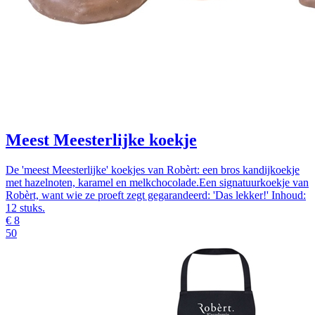
Meest Meesterlijke koekje
De 'meest Meesterlijke' koekjes van Robèrt: een bros kandijkoekje
met hazelnoten, karamel en melkchocolade.Een signatuurkoekje van
Robèrt, want wie ze proeft zegt gegarandeerd: 'Das lekker!' Inhoud:
12 stuks.
€
8
50