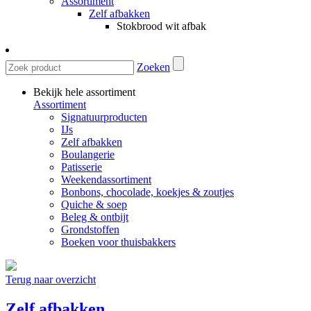
Assortiment
Zelf afbakken
Stokbrood wit afbak
Zoeken
Bekijk hele assortiment
Assortiment
Signatuurproducten
IJs
Zelf afbakken
Boulangerie
Patisserie
Weekendassortiment
Bonbons, chocolade, koekjes & zoutjes
Quiche & soep
Beleg & ontbijt
Grondstoffen
Boeken voor thuisbakkers
Terug naar overzicht
Zelf afbakken