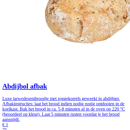
Abdijbol afbak
Luxe tarwedesembroodje met roggekorrels geweekt in abdijbier.
Afbakinstructies: laat het brood indien nodig rustig ontdooien in de
koelkast. Bak het brood in ca. 5-8 minuten af in de oven op 220 °C
(beoordeel op kleur). Laat 5 minuten rusten voordat je het brood
aansnijdt.
€
1
75